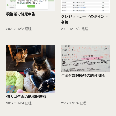
税務署で確定申告
クレジットカードのポイント
交換
2020.3.12
経理
2019.12.15
経理
年金付加保険料の納付期限
個人型年金の拠出限度額
2019.3.14
経理
2019.2.21
経理