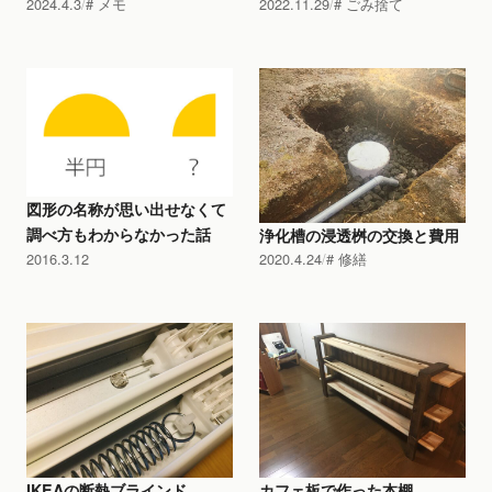
2024.4.3
メモ
2022.11.29
ごみ捨て
図形の名称が思い出せなくて
調べ方もわからなかった話
浄化槽の浸透桝の交換と費用
2016.3.12
2020.4.24
修繕
IKEAの断熱ブラインド
カフェ板で作った本棚