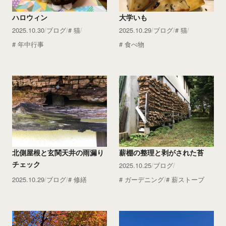
ハロウィン
大学いも
2025.10.30
ブログ
猫
2025.10.29
ブログ
猫
年中行事
食べ物
北側屋根と玄関天井の雨漏り
薪棚の整理と剥がされた苔
チェック
2025.10.25
ブログ
2025.10.29
ブログ
修繕
ガーデニング
薪ストーブ