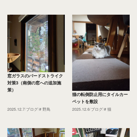
窓ガラスのバードストライク
対策3（南側の窓への追加施
策）
猫の転倒防止用にタイルカー
ペットを敷設
2025.12.7
ブログ
野鳥
2025.12.6
ブログ
猫