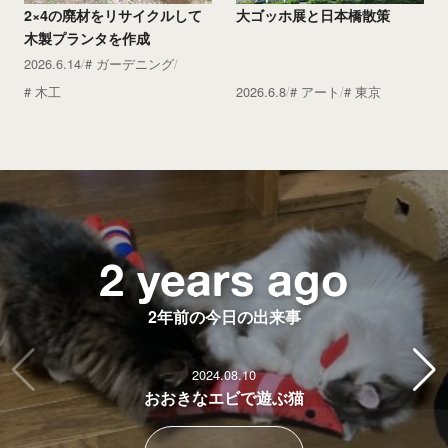
大ゴッホ展と日本橋散策
2×4の廃材をリサイクルして
木製プランタを作成
2026.6.14
ガーデニング
木工
2026.6.8
アート
東京
11 years ago
12 years ago
2 years ago
5 years ago
7 years ago
8 years ago
11年前の今日の出来事
12年前の今日の出来事
2年前の今日の出来事
5年前の今日の出来事
7年前の今日の出来事
8年前の今日の出来事
2024.08.10
おおきなエビで遊ぶ猫