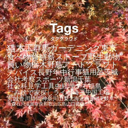
Tags
タグクラウド
猫
木工
東京
群馬
ガーデニング
薪ストーブ
野生動物
食べ物
修繕
買い物
栃木
野鳥
アート
クラフト
デバイス
長野
年中行事
猫用品
茨城
会社
考察
スポーツ
新潟
千葉
社会科見学
工具
虫
経理
メモ
福島
ごみ捨て
家探し
ライヴ
埼玉
中国工場
宮城
香川
静岡
神奈川
山梨
北海道
山形
岩手
岐阜
青森
石川
滋賀
奈良
和歌山
広島
山口
徳島