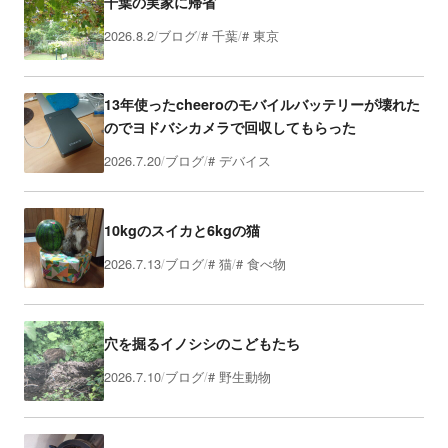
千葉の実家に帰省
2026.8.2
ブログ
千葉
東京
13年使ったcheeroのモバイルバッテリーが壊れた
のでヨドバシカメラで回収してもらった
2026.7.20
ブログ
デバイス
10kgのスイカと6kgの猫
2026.7.13
ブログ
猫
食べ物
穴を掘るイノシシのこどもたち
2026.7.10
ブログ
野生動物