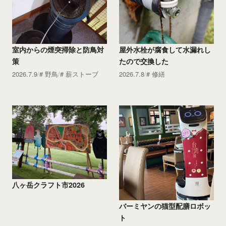
室内からの煙突掃除と防鳥対
屋外水栓が腐食して水漏れし
策
たので交換した
2026.7.9
野鳥
薪ストーブ
2026.7.8
修繕
八ヶ岳クラフト市2026
バーミヤンの猫型配膳ロボッ
ト