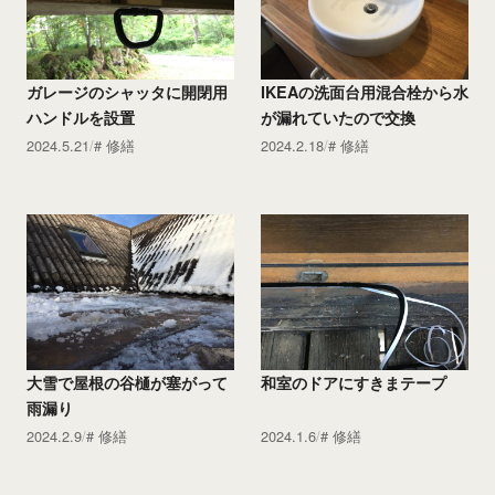
ガレージのシャッタに開閉用
IKEAの洗面台用混合栓から水
ハンドルを設置
が漏れていたので交換
2024.5.21
修繕
2024.2.18
修繕
大雪で屋根の谷樋が塞がって
和室のドアにすきまテープ
雨漏り
2024.2.9
修繕
2024.1.6
修繕