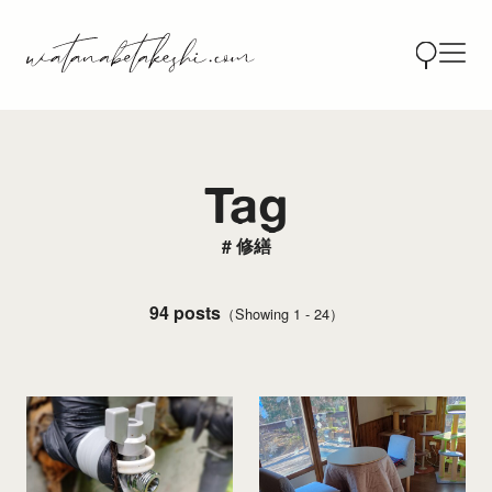
Tag
# 修繕
94 posts
（Showing 1 - 24）