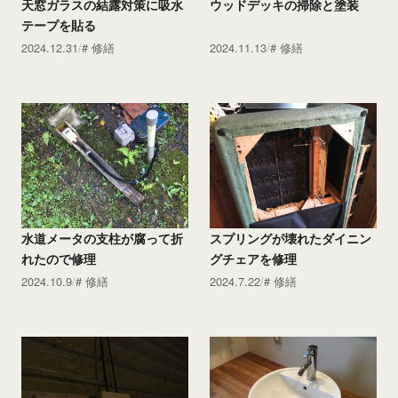
天窓ガラスの結露対策に吸水
ウッドデッキの掃除と塗装
テープを貼る
2024.12.31
修繕
2024.11.13
修繕
水道メータの支柱が腐って折
スプリングが壊れたダイニン
れたので修理
グチェアを修理
2024.10.9
修繕
2024.7.22
修繕