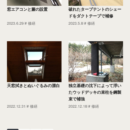
窓エアコンと簾の設置
破れたタープテントのシェー
ドをダクトテープで補修
2023.6.29
修繕
2023.5.8
修繕
天窓拭きとぬいぐるみの漂白
独立基礎の沈下によって浮い
たウッドデッキの束柱を鋼製
束で補強
2022.12.31
修繕
2022.12.18
修繕