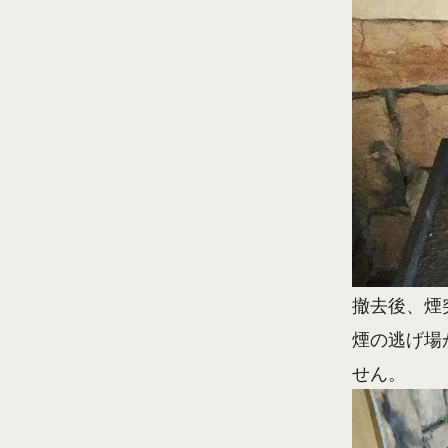
撤去後、煙
煙の逃げ場
せん。