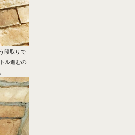
う段取りで
ートル進むの
。