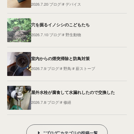
2026.7.20
ブログ
デバイス
穴を掘るイノシシのこどもたち
2026.7.10
ブログ
野生動物
室内からの煙突掃除と防鳥対策
2026.7.9
ブログ
野鳥
薪ストーブ
屋外水栓が腐食して水漏れしたので交換した
2026.7.8
ブログ
修繕
“ブログ”カテゴリの投稿一覧