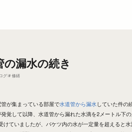
管の漏水の続き
ログ
修繕
配管が集まっている部屋で
水道管から漏水
していた件の
が発覚して以降、水道管から漏れた水滴を2メートル下
受けていましたが、バケツ内の水が一定量を超えると水