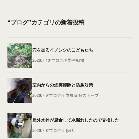
“ブログ”カテゴリの新着投稿
穴を掘るイノシシのこどもたち
2026.7.10
ブログ
野生動物
室内からの煙突掃除と防鳥対策
2026.7.9
ブログ
野鳥
薪ストーブ
屋外水栓が腐食して水漏れしたので交換した
2026.7.8
ブログ
修繕