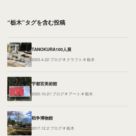
“栃木”タグを含む投稿
TANOKURA100人展
2023.4.22
ブログ
クラフト
栃木
宇都宮美術館
2020.10.21
ブログ
アート
栃木
戦争博物館
2017.12.2
ブログ
栃木