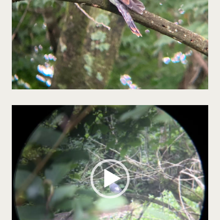
動
画
プ
レー
ヤー