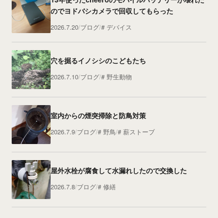
のでヨドバシカメラで回収してもらった
2026.7.20
ブログ
デバイス
穴を掘るイノシシのこどもたち
2026.7.10
ブログ
野生動物
室内からの煙突掃除と防鳥対策
2026.7.9
ブログ
野鳥
薪ストーブ
屋外水栓が腐食して水漏れしたので交換した
2026.7.8
ブログ
修繕