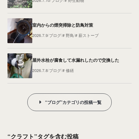
2026.7.10
ブログ
野生動物
室内からの煙突掃除と防鳥対策
2026.7.9
ブログ
野鳥
薪ストーブ
屋外水栓が腐食して水漏れしたので交換した
2026.7.8
ブログ
修繕
“ブログ”カテゴリの投稿一覧
“クラフト”タグを含む投稿