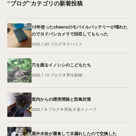
“ブログ”カテゴリの新着投稿
13年使ったcheeroのモバイルバッテリーが壊れた
のでヨドバシカメラで回収してもらった
2026.7.20
ブログ
デバイス
穴を掘るイノシシのこどもたち
2026.7.10
ブログ
野生動物
室内からの煙突掃除と防鳥対策
2026.7.9
ブログ
野鳥
薪ストーブ
屋外水栓が腐食して水漏れしたので交換した