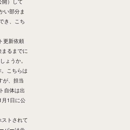
公開）して
かい部分ま
でき、こち
ト更新依頼
決まるまでに
でしょうか。
作。こちらは
すが、担当
ト自体は出
1月1日に公
ホストされて
ーバーはテ