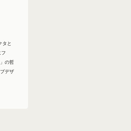
クタと
にフ
」の哲
ブデザ