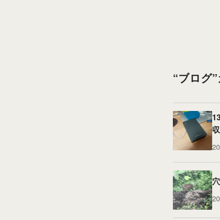
“ブログ
1
収
20
穴
20