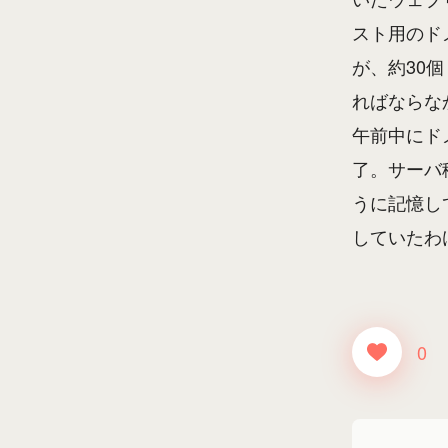
スト用のド
が、約30
ればならな
午前中にド
了。サーバ
うに記憶し
していたわ
0