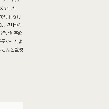
ズでした
動で行わなけ
ない31日の
を行い無事終
が長かったよ
きちんと監視