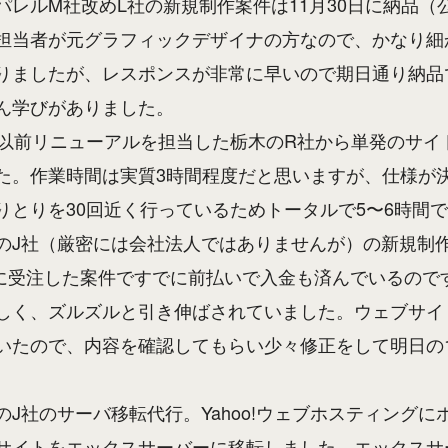
パレルM社改めL社の新規制作案件は11月30日に納品（
担当者が元グラフィックデザイナの方なので、かなり細
りましたが、レスポンスが非常に早いので期日通り納品
ん学びがありました。
は以前リニューアルを担当した栃木のR社から単発のサイ
た。作業時間は実質3時間程度だと思いますが、仕様が
りとりを30回近く行っているためトータルで5〜6時間
のJ社（厳密には会社法人ではありませんが）の新規制
9月に受注した案件ですでに前払いで入金も済んでいるので
しく、ズルズルと引き伸ばされていました。ウェブサイ
いたので、内容を確認してもらい少々修正をして明日の
。
のJ社のサーバ移転代行。Yahoo!ウェブホスティングに
サイトをエックスサーバーに移転しました。エックスサ