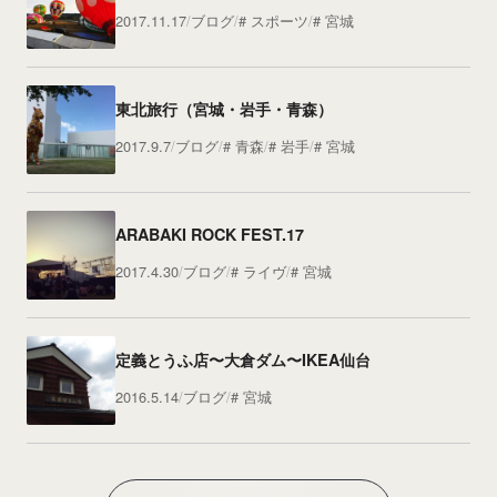
2017.11.17
ブログ
スポーツ
宮城
東北旅行（宮城・岩手・青森）
2017.9.7
ブログ
青森
岩手
宮城
ARABAKI ROCK FEST.17
2017.4.30
ブログ
ライヴ
宮城
定義とうふ店〜大倉ダム〜IKEA仙台
2016.5.14
ブログ
宮城