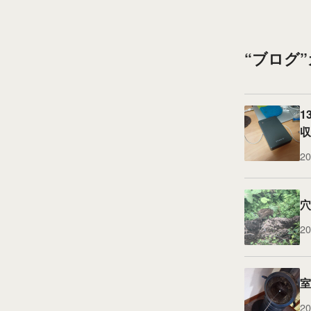
“ブログ
1
収
20
穴
20
室
20