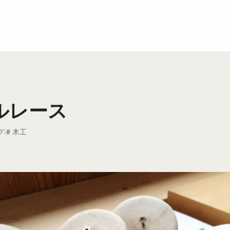
ルレース
グ
木工