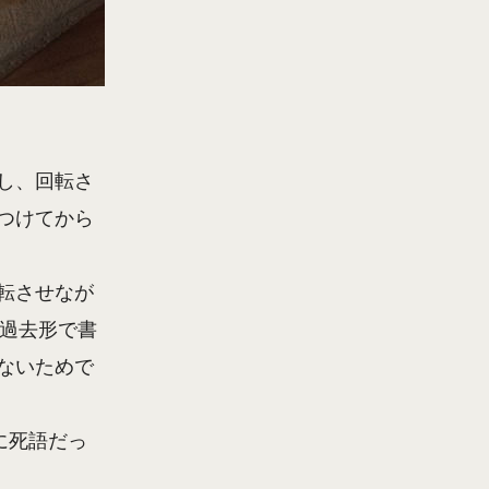
し、回転さ
つけてから
転させなが
。過去形で書
ないためで
に死語だっ