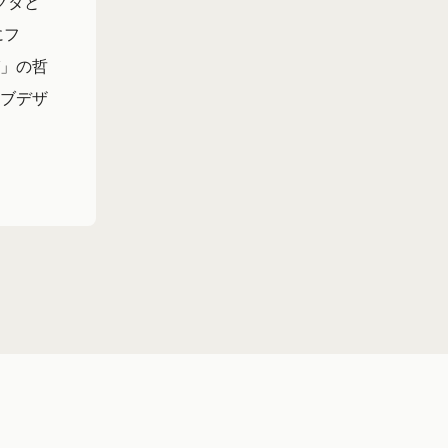
クタと
にフ
」の哲
ブデザ