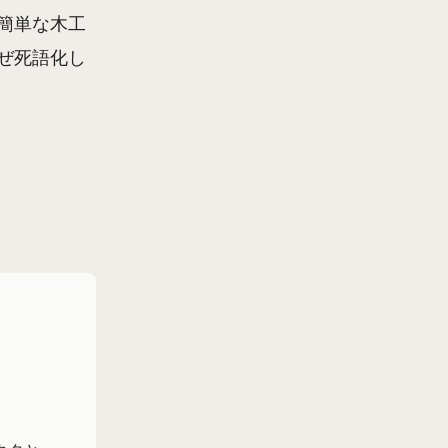
簡単な木工
ぜ死語化し