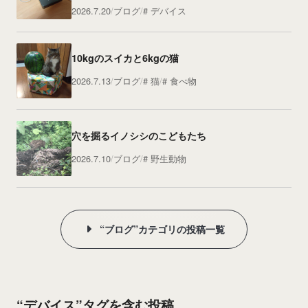
2026.7.20
ブログ
デバイス
10kgのスイカと6kgの猫
2026.7.13
ブログ
猫
食べ物
穴を掘るイノシシのこどもたち
2026.7.10
ブログ
野生動物
“ブログ”カテゴリの投稿一覧
“デバイス”タグを含む投稿