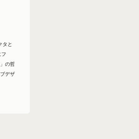
クタと
にフ
」の哲
ブデザ