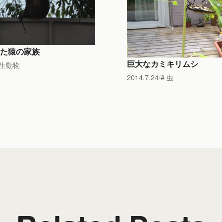
た猿の家族
巨大なカミキリムシ
生動物
2014.7.24
虫