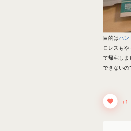
目的は
ハン
ロレスもや
て帰宅しま
できないの
+1