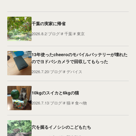
千葉の実家に帰省
2026.8.2
ブログ
千葉
東京
13年使ったcheeroのモバイルバッテリーが壊れた
のでヨドバシカメラで回収してもらった
2026.7.20
ブログ
デバイス
10kgのスイカと6kgの猫
2026.7.13
ブログ
猫
食べ物
穴を掘るイノシシのこどもたち