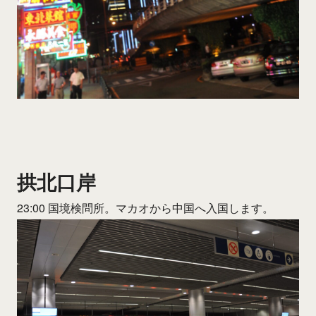
拱北口岸
23:00 国境検問所。マカオから中国へ入国します。