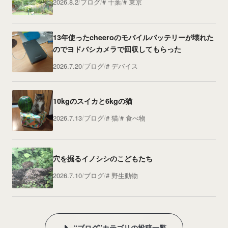
2026.8.2
ブログ
千葉
東京
13年使ったcheeroのモバイルバッテリーが壊れた
のでヨドバシカメラで回収してもらった
2026.7.20
ブログ
デバイス
10kgのスイカと6kgの猫
2026.7.13
ブログ
猫
食べ物
穴を掘るイノシシのこどもたち
2026.7.10
ブログ
野生動物
“ブログ”カテゴリの投稿一覧