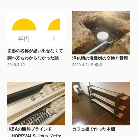
図形の名称が思い出せなくて
調べ方もわからなかった話
浄化槽の浸透桝の交換と費用
2016.3.12
2020.4.24
修繕
IKEAの断熱ブラインド
カフェ板で作った本棚
「HOPPVALS（ホップヴァ