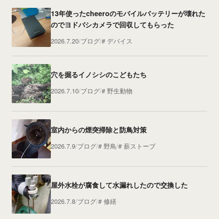
13年使ったcheeroのモバイルバッテリーが壊れた
のでヨドバシカメラで回収してもらった
2026.7.20
ブログ
デバイス
穴を掘るイノシシのこどもたち
2026.7.10
ブログ
野生動物
室内からの煙突掃除と防鳥対策
2026.7.9
ブログ
野鳥
薪ストーブ
屋外水栓が腐食して水漏れしたので交換した
2026.7.8
ブログ
修繕