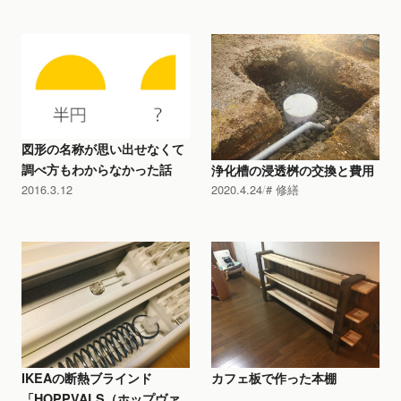
図形の名称が思い出せなくて
調べ方もわからなかった話
浄化槽の浸透桝の交換と費用
2016.3.12
2020.4.24
修繕
IKEAの断熱ブラインド
カフェ板で作った本棚
「HOPPVALS（ホップヴァ