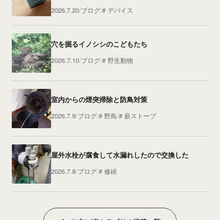
2026.7.20
ブログ
デバイス
穴を掘るイノシシのこどもたち
2026.7.10
ブログ
野生動物
室内からの煙突掃除と防鳥対策
2026.7.9
ブログ
野鳥
薪ストーブ
屋外水栓が腐食して水漏れしたので交換した
2026.7.8
ブログ
修繕