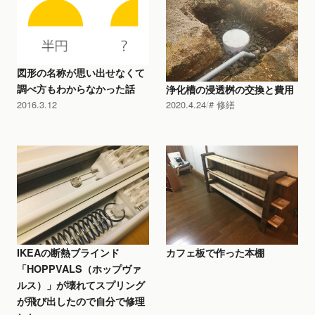
図形の名称が思い出せなくて
調べ方もわからなかった話
浄化槽の浸透桝の交換と費用
2016.3.12
2020.4.24
修繕
IKEAの断熱ブラインド
カフェ板で作った本棚
「HOPPVALS（ホップヴァ
ルス）」が壊れてスプリング
が飛び出したので自分で修理