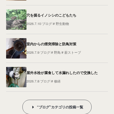
穴を掘るイノシシのこどもたち
2026.7.10
ブログ
野生動物
室内からの煙突掃除と防鳥対策
2026.7.9
ブログ
野鳥
薪ストーブ
屋外水栓が腐食して水漏れしたので交換した
2026.7.8
ブログ
修繕
“ブログ”カテゴリの投稿一覧