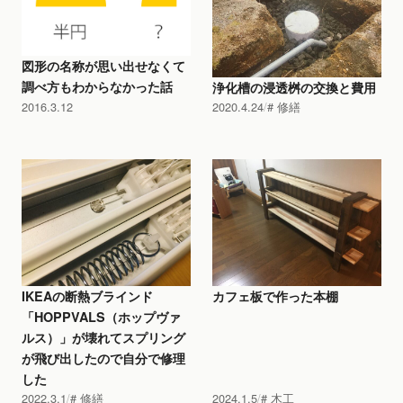
図形の名称が思い出せなくて
調べ方もわからなかった話
浄化槽の浸透桝の交換と費用
2016.3.12
2020.4.24
修繕
IKEAの断熱ブラインド
カフェ板で作った本棚
「HOPPVALS（ホップヴァ
ルス）」が壊れてスプリング
が飛び出したので自分で修理
した
2022.3.1
修繕
2024.1.5
木工