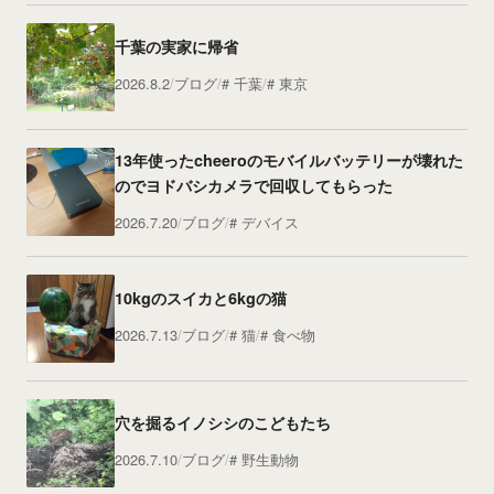
千葉の実家に帰省
2026.8.2
ブログ
千葉
東京
13年使ったcheeroのモバイルバッテリーが壊れた
のでヨドバシカメラで回収してもらった
2026.7.20
ブログ
デバイス
10kgのスイカと6kgの猫
2026.7.13
ブログ
猫
食べ物
穴を掘るイノシシのこどもたち
2026.7.10
ブログ
野生動物