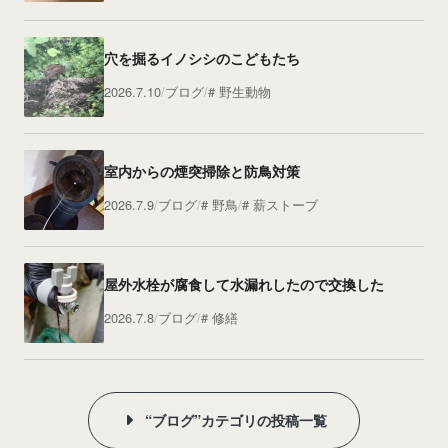
穴を掘るイノシシのこどもたち
2026.7.10
ブログ
野生動物
室内からの煙突掃除と防鳥対策
2026.7.9
ブログ
野鳥
薪ストーブ
屋外水栓が腐食して水漏れしたので交換した
2026.7.8
ブログ
修繕
“ブログ”カテゴリの投稿一覧