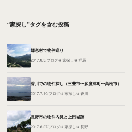
“家探し”タグを含む投稿
嬬恋村で物件巡り
2017.8.5
ブログ
家探し
群馬
香川での物件探し（三豊市〜多度津町〜高松市）
2017.7.10
ブログ
家探し
香川
長野市の物件内見と上田城跡
2017.6.27
ブログ
家探し
長野