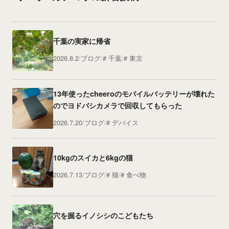
千葉の実家に帰省
2026.8.2
ブログ
千葉
東京
13年使ったcheeroのモバイルバッテリーが壊れた
のでヨドバシカメラで回収してもらった
2026.7.20
ブログ
デバイス
10kgのスイカと6kgの猫
2026.7.13
ブログ
猫
食べ物
穴を掘るイノシシのこどもたち