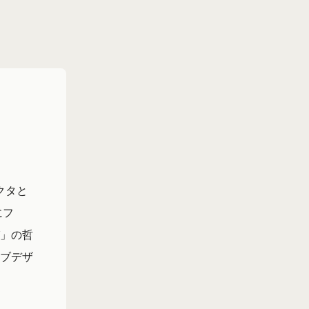
クタと
にフ
」の哲
ブデザ