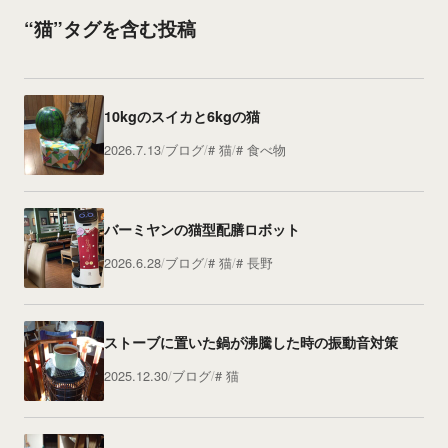
“猫”タグを含む投稿
10kgのスイカと6kgの猫
2026.7.13
ブログ
猫
食べ物
バーミヤンの猫型配膳ロボット
2026.6.28
ブログ
猫
長野
ストーブに置いた鍋が沸騰した時の振動音対策
2025.12.30
ブログ
猫