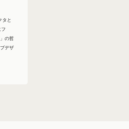
クタと
にフ
」の哲
ブデザ