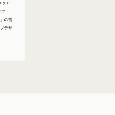
クタと
にフ
」の哲
ブデザ