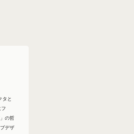
クタと
にフ
」の哲
ブデザ