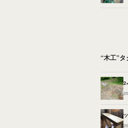
“木工”
2
20
ツ
20