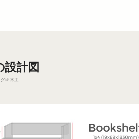
の設計図
ログ
木工