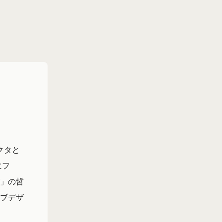
クタと
にフ
」の哲
ブデザ