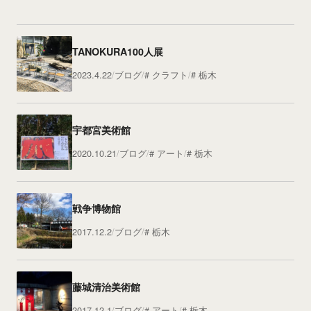
TANOKURA100人展
2023.4.22
ブログ
クラフト
栃木
宇都宮美術館
2020.10.21
ブログ
アート
栃木
戦争博物館
2017.12.2
ブログ
栃木
藤城清治美術館
2017.12.1
ブログ
アート
栃木