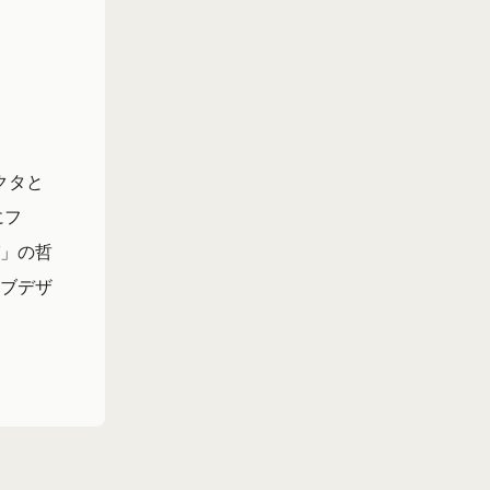
クタと
にフ
」の哲
ブデザ