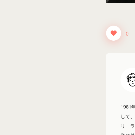
0
198
して、
リーラ