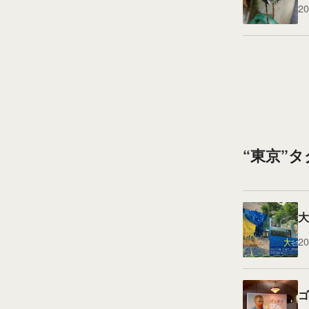
20
“東京”
大
20
ゴ