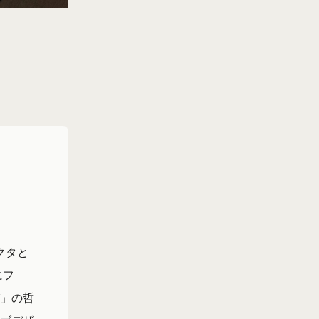
クタと
にフ
」の哲