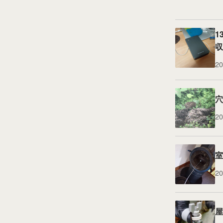
1
収
20
穴
20
室
20
屋