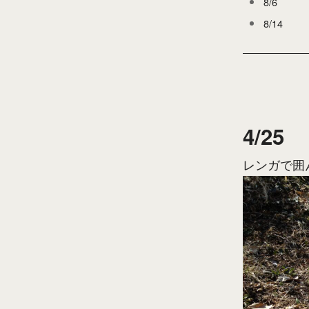
8/6
8/14
4/25
レンガで囲