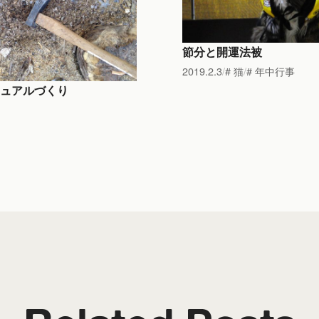
節分と開運法被
2019.2.3
猫
年中行事
ュアルづくり