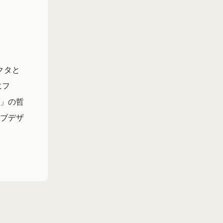
クタと
にフ
」の哲
ブデザ