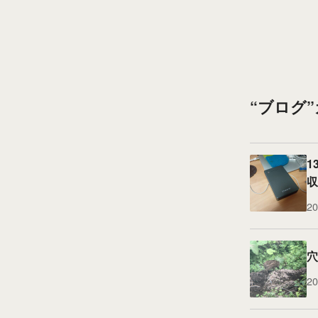
“ブログ
1
収
20
穴
20