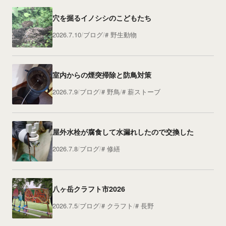
穴を掘るイノシシのこどもたち
2026.7.10
ブログ
野生動物
室内からの煙突掃除と防鳥対策
2026.7.9
ブログ
野鳥
薪ストーブ
屋外水栓が腐食して水漏れしたので交換した
2026.7.8
ブログ
修繕
八ヶ岳クラフト市2026
2026.7.5
ブログ
クラフト
長野