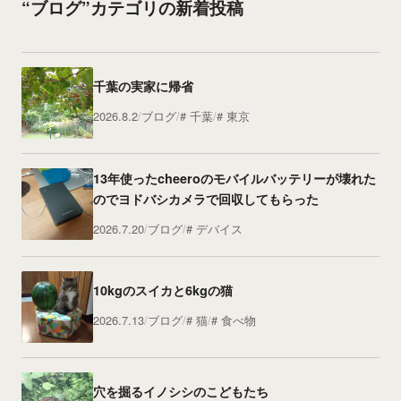
“ブログ”カテゴリの新着投稿
千葉の実家に帰省
2026.8.2
ブログ
千葉
東京
13年使ったcheeroのモバイルバッテリーが壊れた
のでヨドバシカメラで回収してもらった
2026.7.20
ブログ
デバイス
10kgのスイカと6kgの猫
2026.7.13
ブログ
猫
食べ物
穴を掘るイノシシのこどもたち