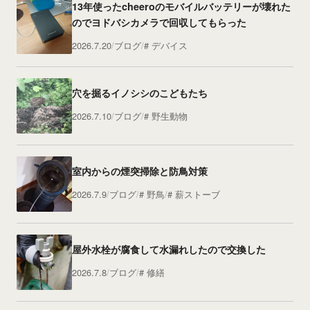
13年使ったcheeroのモバイルバッテリーが壊れた
のでヨドバシカメラで回収してもらった
2026.7.20
ブログ
デバイス
穴を掘るイノシシのこどもたち
2026.7.10
ブログ
野生動物
室内からの煙突掃除と防鳥対策
2026.7.9
ブログ
野鳥
薪ストーブ
屋外水栓が腐食して水漏れしたので交換した
2026.7.8
ブログ
修繕