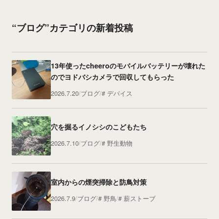
“ブログ”カテゴリの新着投稿
13年使ったcheeroのモバイルバッテリーが壊れた
のでヨドバシカメラで回収してもらった
2026.7.20
ブログ
デバイス
穴を掘るイノシシのこどもたち
2026.7.10
ブログ
野生動物
室内からの煙突掃除と防鳥対策
2026.7.9
ブログ
野鳥
薪ストーブ