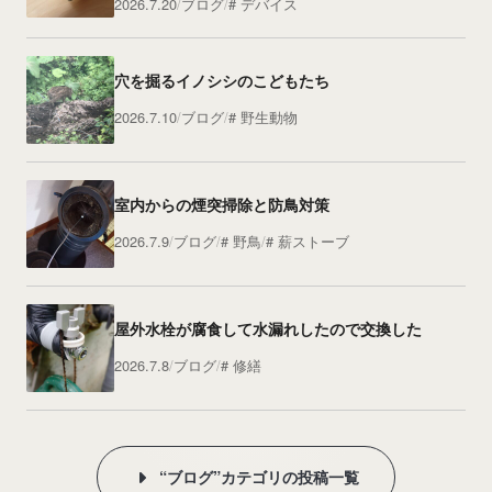
2026.7.20
ブログ
デバイス
穴を掘るイノシシのこどもたち
2026.7.10
ブログ
野生動物
室内からの煙突掃除と防鳥対策
2026.7.9
ブログ
野鳥
薪ストーブ
屋外水栓が腐食して水漏れしたので交換した
2026.7.8
ブログ
修繕
“ブログ”カテゴリの投稿一覧