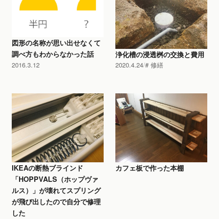
図形の名称が思い出せなくて
調べ方もわからなかった話
浄化槽の浸透桝の交換と費用
2016.3.12
2020.4.24
修繕
IKEAの断熱ブラインド
カフェ板で作った本棚
「HOPPVALS（ホップヴァ
ルス）」が壊れてスプリング
が飛び出したので自分で修理
した