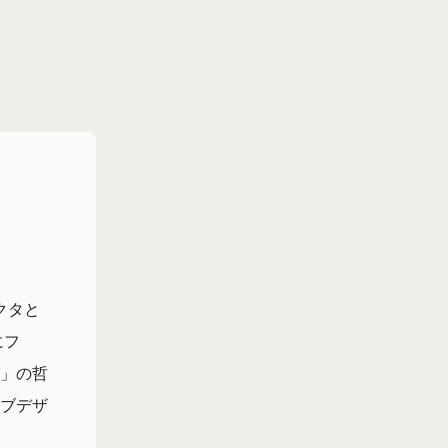
クタと
にフ
」の哲
ブデザ