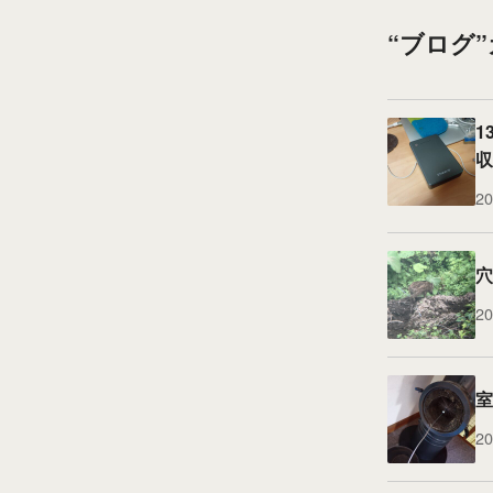
“ブログ
1
収
20
穴
20
室
20