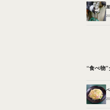
屋
20
“食べ物
ペ
20