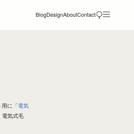
Blog
Design
About
Contact
ト用に「
電気
。電気式毛