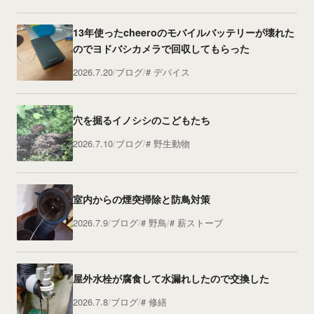
13年使ったcheeroのモバイルバッテリーが壊れた
のでヨドバシカメラで回収してもらった
2026.7.20
ブログ
デバイス
穴を掘るイノシシのこどもたち
2026.7.10
ブログ
野生動物
室内からの煙突掃除と防鳥対策
2026.7.9
ブログ
野鳥
薪ストーブ
屋外水栓が腐食して水漏れしたので交換した
2026.7.8
ブログ
修繕