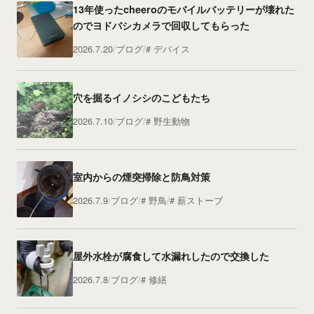
13年使ったcheeroのモバイルバッテリーが壊れた
のでヨドバシカメラで回収してもらった
2026.7.20
ブログ
デバイス
穴を掘るイノシシのこどもたち
2026.7.10
ブログ
野生動物
室内からの煙突掃除と防鳥対策
2026.7.9
ブログ
野鳥
薪ストーブ
屋外水栓が腐食して水漏れしたので交換した
2026.7.8
ブログ
修繕