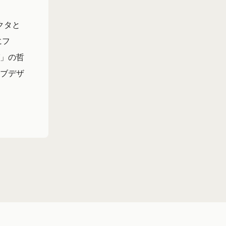
クタと
にフ
」の哲
ブデザ