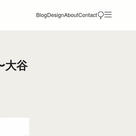
Blog
Design
About
Contact
〜大谷