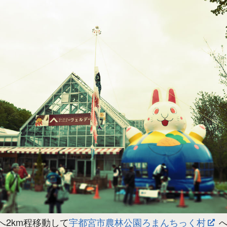
へ2km程移動して
宇都宮市農林公園ろまんちっく村