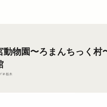
宮動物園〜ろまんちっく村
館
グ
栃木