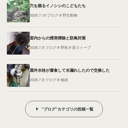
穴を掘るイノシシのこどもたち
2026.7.10
ブログ
野生動物
室内からの煙突掃除と防鳥対策
2026.7.9
ブログ
野鳥
薪ストーブ
屋外水栓が腐食して水漏れしたので交換した
2026.7.8
ブログ
修繕
“ブログ”カテゴリの投稿一覧