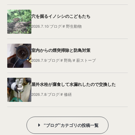
穴を掘るイノシシのこどもたち
2026.7.10
ブログ
野生動物
室内からの煙突掃除と防鳥対策
2026.7.9
ブログ
野鳥
薪ストーブ
屋外水栓が腐食して水漏れしたので交換した
2026.7.8
ブログ
修繕
“ブログ”カテゴリの投稿一覧