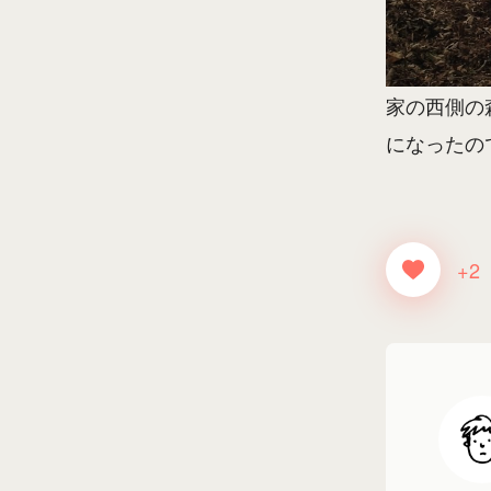
家の西側の
になったの
+2