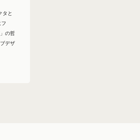
クタと
にフ
」の哲
ブデザ