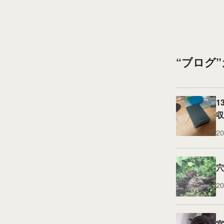
“ブログ
1
収
20
穴
20
室