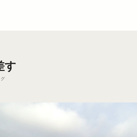
差す
ログ