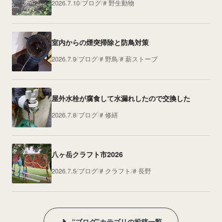
2026.7.10
ブログ
野生動物
室内からの煙突掃除と防鳥対策
2026.7.9
ブログ
野鳥
薪ストーブ
屋外水栓が腐食して水漏れしたので交換した
2026.7.8
ブログ
修繕
八ヶ岳クラフト市2026
2026.7.5
ブログ
クラフト
長野
“ブログ”カテゴリの投稿一覧